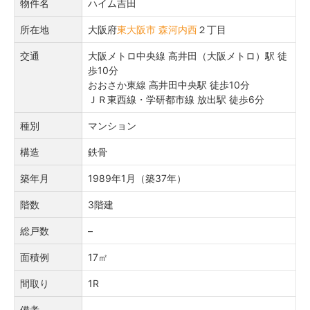
物件名
ハイム吉田
所在地
大阪府
東大阪市
森河内西
２丁目
交通
大阪メトロ中央線 高井田（大阪メトロ）駅 徒
歩10分
おおさか東線 高井田中央駅 徒歩10分
ＪＲ東西線・学研都市線 放出駅 徒歩6分
種別
マンション
構造
鉄骨
築年月
1989年1月（築37年）
階数
3階建
総戸数
–
面積例
17㎡
間取り
1R
備考
–